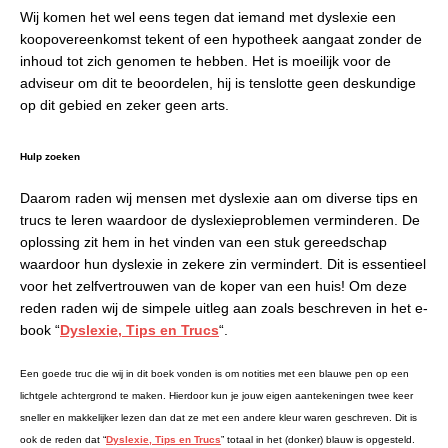
Wij komen het wel eens tegen dat iemand met dyslexie een
koopovereenkomst tekent of een hypotheek aangaat zonder de
inhoud tot zich genomen te hebben. Het is moeilijk voor de
adviseur om dit te beoordelen, hij is tenslotte geen deskundige
op dit gebied en zeker geen arts.
Hulp zoeken
Daarom raden wij mensen met dyslexie aan om diverse tips en
trucs te leren waardoor de dyslexieproblemen verminderen. De
oplossing zit hem in het vinden van een stuk gereedschap
waardoor hun dyslexie in zekere zin vermindert. Dit is essentieel
voor het zelfvertrouwen van de koper van een huis! Om deze
reden raden wij de simpele uitleg aan zoals beschreven in het e-
book “
Dyslexie, Tips en Trucs
“.
Een goede truc die wij in dit boek vonden is om notities met een blauwe pen op een
lichtgele achtergrond te maken. Hierdoor kun je jouw eigen aantekeningen twee keer
sneller en makkelijker lezen dan dat ze met een andere kleur waren geschreven. Dit is
ook de reden dat “
Dyslexie, Tips en Trucs
” totaal in het (donker) blauw is opgesteld.