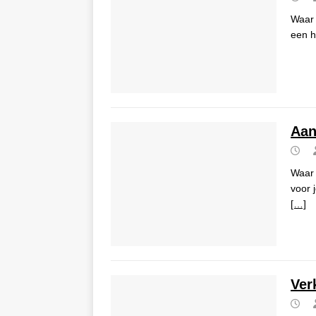
Waar 
een h
Aan
Waar 
voor 
[…]
Ver