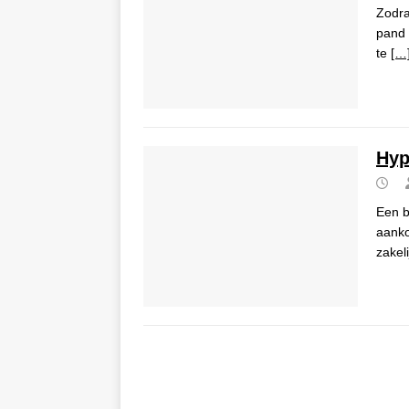
Zodra 
pand 
te
[…
Hyp
Een b
aanko
zakel