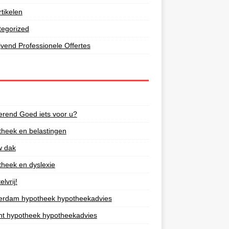
tikelen
tegorized
lijvend Professionele Offertes
S
rend Goed iets voor u?
heek en belastingen
w dak
heek en dyslexie
lvrij!
erdam hypotheek hypotheekadvies
ht hypotheek hypotheekadvies