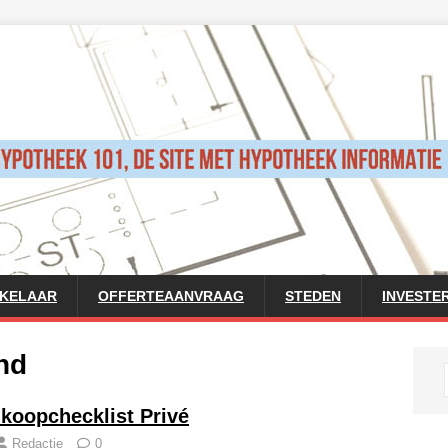
AKELAAR
OFFERTEAANVRAAG
STEDEN
INVESTE
nd
koopchecklist Privé
Redactie
0