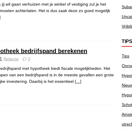
jij wil gaan verhuizen met je winkel of vestiging zul je het
Subar
moeten achterlaten. Het is dus zaak deze zo goed mogelijk
Unca
]
Vrijb
TIP
otheek bedrijfspand berekenen
Tips
Redactie
0
Onroe
edrijfspand met hypotheek biedt fiscale mogelijkheden. Het
pen van een bedrijfspand is in de meeste gevallen een grote
Hypot
ijke investering. Daarbij is het essentieel
[…]
Nieu
Hypot
Schote
Amst
utrec