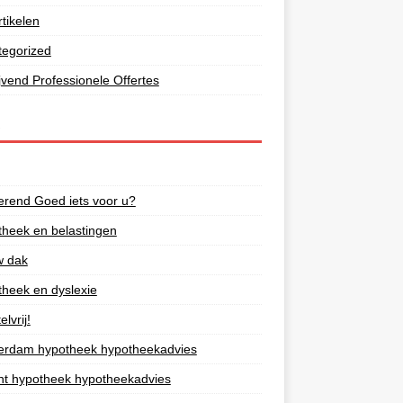
tikelen
tegorized
lijvend Professionele Offertes
S
rend Goed iets voor u?
heek en belastingen
w dak
heek en dyslexie
lvrij!
erdam hypotheek hypotheekadvies
ht hypotheek hypotheekadvies