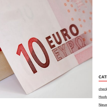
CAT
check
Hoofd
Nieu