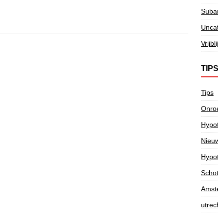
Subar
Unca
Vrijb
TIP
Tips
Onroe
Hypot
Nieu
Hypot
Schote
Amst
utrec