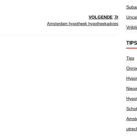
Subar
Unca
VOLGENDE
Amsterdam hypotheek hypotheekadvies
Vrijb
TIP
Tips
Onroe
Hypot
Nieu
Hypot
Schote
Amst
utrec