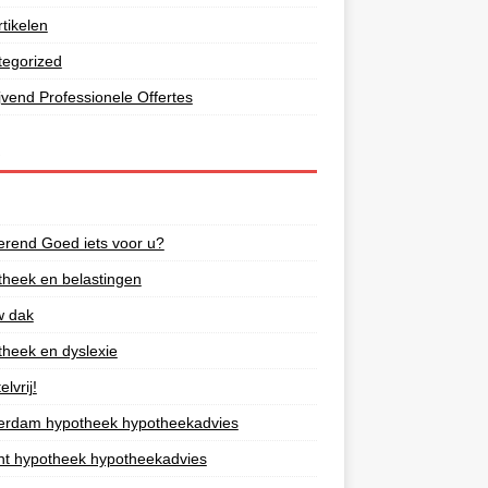
tikelen
tegorized
lijvend Professionele Offertes
S
rend Goed iets voor u?
heek en belastingen
w dak
heek en dyslexie
lvrij!
erdam hypotheek hypotheekadvies
ht hypotheek hypotheekadvies