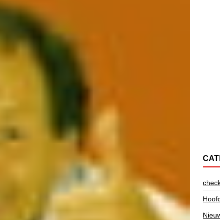
CAT
check
Hoofd
Nieu