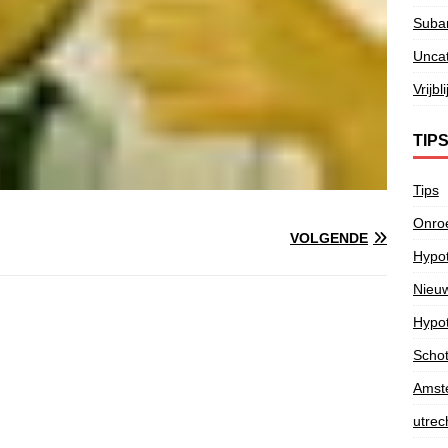
Subar
Unca
Vrijb
TIP
Tips
Onroe
VOLGENDE
Hypot
Nieu
Hypot
Schote
Amst
utrec