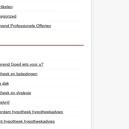
tikelen
tegorized
lijvend Professionele Offertes
S
rend Goed iets voor u?
heek en belastingen
w dak
heek en dyslexie
lvrij!
erdam hypotheek hypotheekadvies
ht hypotheek hypotheekadvies